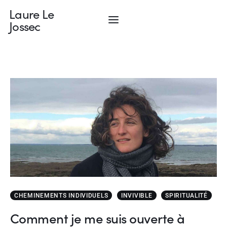
Laure Le
Jossec
Laure Le Jossec
Soins énergétiques, formations et Retraites
Soins Energétiques
Stages et ateliers
Qui suis-je ?
Blog
Prendre Rdv
CHEMINEMENTS INDIVIDUELS
INVIVIBLE
SPIRITUALITÉ
Comment je me suis ouverte à