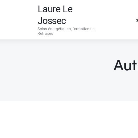
Soins Energétiques
Laure Le
Jossec
Stages et ateliers
Soins énergétiques, formations et
Retraites
Qui suis-je ?
Blog
Aut
Prendre Rdv