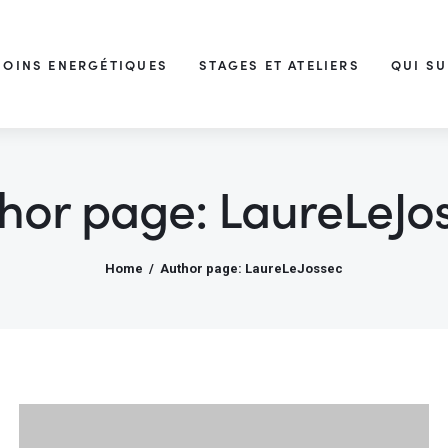
SOINS ENERGÉTIQUES
STAGES ET ATELIERS
QUI SU
Laure Le Jossec
Soins énergétiques, formations et Retraites
hor page: LaureLeJo
Home
Author page: LaureLeJossec