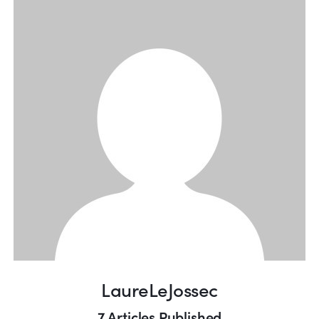
LaureLeJossec
7
Articles Published