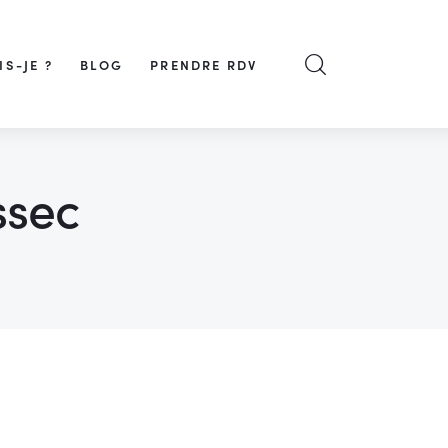
IS-JE ?
BLOG
PRENDRE RDV
ssec