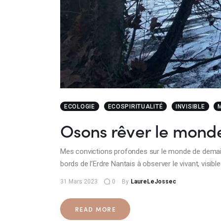
ECOLOGIE
ECOSPIRITUALITÉ
INVISIBLE
Osons rêver le mond
Mes convictions profondes sur le monde de demain, l’
bords de l’Erdre Nantais à observer le vivant, visible
31 Mars 2023
0
By
LaureLeJossec
READ MORE