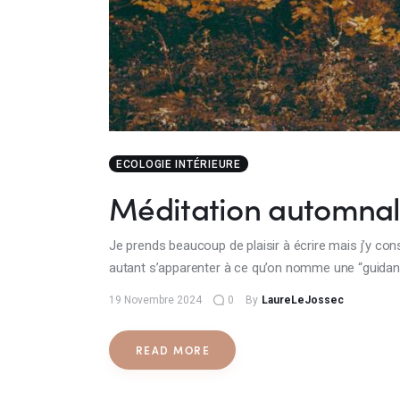
ECOLOGIE INTÉRIEURE
Méditation automna
Je prends beaucoup de plaisir à écrire mais j’y con
autant s’apparenter à ce qu’on nomme une “guidance
19 Novembre 2024
0
By
LaureLeJossec
READ MORE