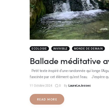
ECOLOGIE
INVIVIBLE
MONDE DE DEMAIN
Ballade méditative a
Petit texte inspiré d'une randonnée qui longe l'Aigue
fascinée par cet élément qu'est l'eau. J'espère 
11 Octobre 2024
0
By
LaureLeJossec
READ MORE